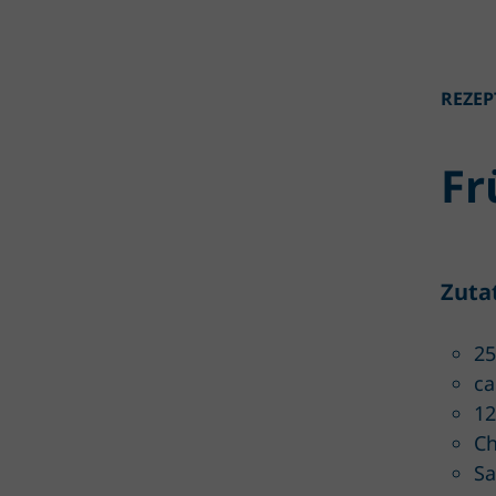
REZEP
Fr
Zuta
25
ca
12
Ch
Sa