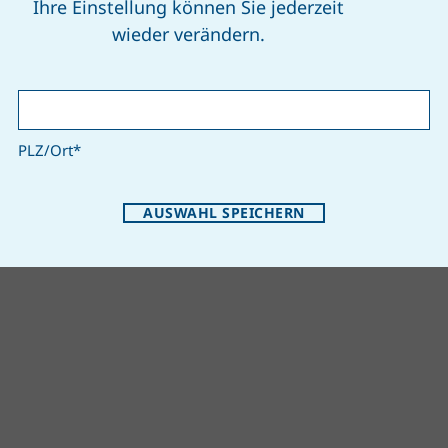
, dann wird die Knolle holzig und die
Ihre Einstellung können Sie jederzeit
el welk.
wieder verändern.
PLZ/Ort
*
AUSWAHL SPEICHERN