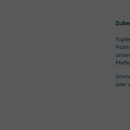
Zube
Topfe
Frühl
unter
Pfeff
Schme
oder 