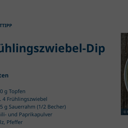
TTIPP
ühlingszwiebel-Dip
ten
0 g Topfen
. 4 Frühlingszwiebel
5 g Sauerrahm (1/2 Becher)
© 
ili- und Paprikapulver
lz, Pfeffer