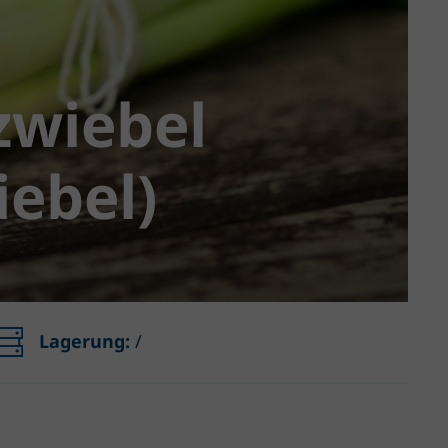
zwiebel
iebel)
Lagerung:
/