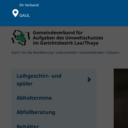
Ihr Verband:
GAUL
Skip to main content
Start
für die Bevölkerung
Lebensmittel
Saisonkalender
Zutaten
Leihgeschirr- und
spüler
Abholtermine
Abfallberatung
Behälter