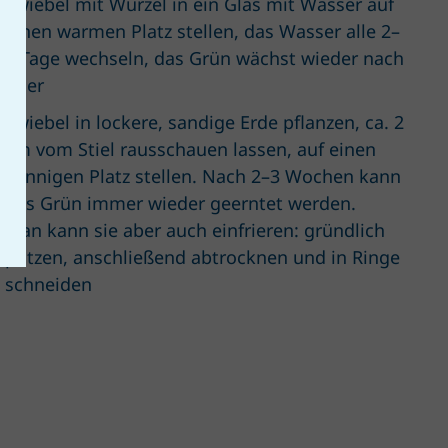
Zwiebel mit Wurzel in ein Glas mit Wasser auf
einen warmen Platz stellen, das Wasser alle 2–
3 Tage wechseln, das Grün wächst wieder nach
oder
Zwiebel in lockere, sandige Erde pflanzen, ca. 2
cm vom Stiel rausschauen lassen, auf einen
sonnigen Platz stellen. Nach 2–3 Wochen kann
das Grün immer wieder geerntet werden.
Man kann sie aber auch einfrieren: gründlich
putzen, anschließend abtrocknen und in Ringe
schneiden