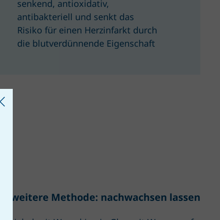
senkend, antioxidativ,
antibakteriell und senkt das
Risiko für einen Herzinfarkt durch
die blutverdünnende Eigenschaft
ne weitere Methode: nachwachsen lassen