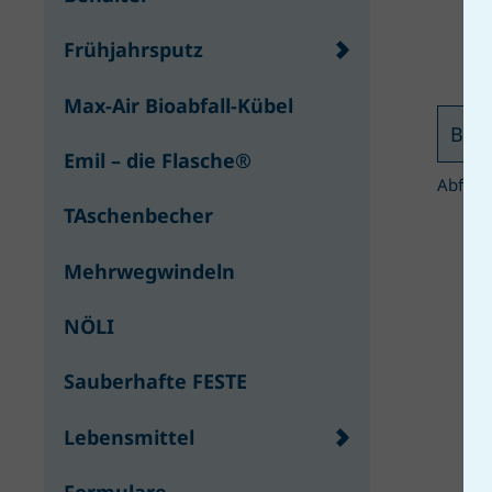
Frühjahrsputz
Max-Air Bioabfall-Kübel
Bitt
Emil – die Flasche®
Abfuhr
TAschenbecher
Mehrwegwindeln
NÖLI
Sauberhafte FESTE
Lebensmittel