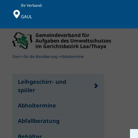
Ihr Verband:
GAUL
Skip to main content
Start
für die Bevölkerung
Abholtermine
Leihgeschirr- und
spüler
Abholtermine
Abfallberatung
Behälter