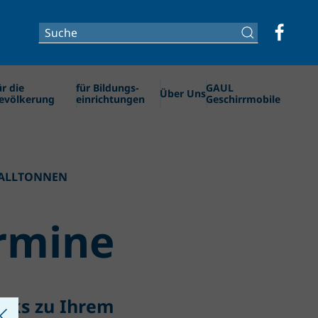
ür die
für Bildungs­­
GAUL
Über Uns
evölkerung
einrichtungen
Geschirrmobile
FALLTONNEN
rmine
icks zu Ihrem