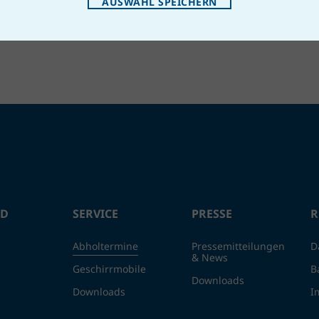
AUSWAHL SPEICHERN
ND
SERVICE
PRESSE
R
Abholtermine
Pressemitteilungen
D
& News
Geschirrmobile
B
Downloads
Downloads
I