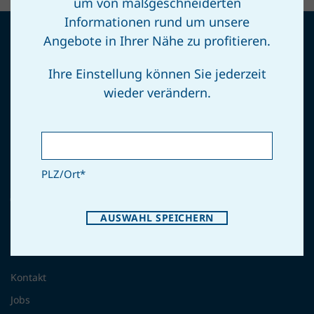
um von maßgeschneiderten
Informationen rund um unsere
Angebote in Ihrer Nähe zu profitieren.
Ihre Einstellung können Sie jederzeit
wieder verändern.
GAUL
Gemeindeverband für Aufgaben des Umweltschutzes im Gerichtsbezirk
Laa/Thaya
PLZ/Ort
*
AUSWAHL SPEICHERN
VERBAND
Kontakt
Jobs