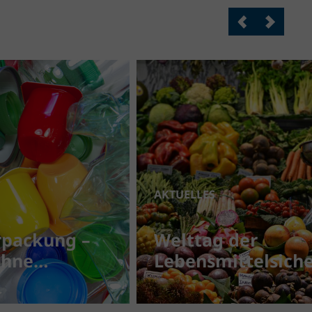
AKTUELLES
rpackung –
Welttag der
ohne
Lebensmittelsiche
en, eine
– Für mehr Bewus
oder ein
im Umgang mit