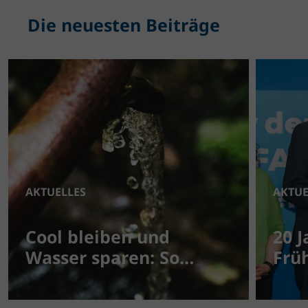
Die neuesten Beiträge
AKTUELLES
AKTUE
Cool bleiben und
20 
Wasser sparen: So
Frü
gelingt’s auch an
Gem
heißen Tagen
sau