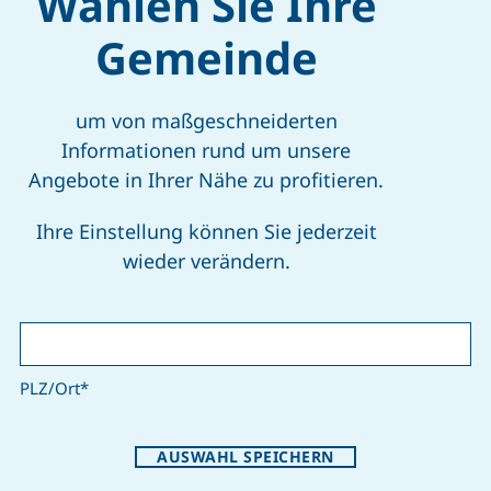
Wählen Sie Ihre
dtagspräsident Mag. Karl Wilfing,
rantwortlichen für Planung und Bau
Gemeinde
Musikalisch
(DI Christoph Gierlinger) & Fa.
von einem B
(Ing. Johannes Schüller), sowie
Staatz. Pfar
um von maßgeschneiderten
n Bgm. Franz Popp und GF
Wertstoffze
Informationen rund um unsere
ck.
Worten daran
Angebote in Ihrer Nähe zu profitieren.
Verantwortu
CHT NÖN
mithelfen k
Ihre Einstellung können Sie jederzeit
Generatione
wieder verändern.
erhalten.
Anschließen
einem Imbis
PLZ/Ort
*
e Impressionen von der Eröffnungsfeier:
AUSWAHL SPEICHERN