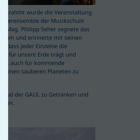
 umrahmt wurde die Veranstaltung
läserensemble der Musikschule
rer Mag. Philipp Seher segnete das
ntrum und erinnerte mit seinen
, dass jeder Einzelne die
ng für unsere Erde trägt und
ann, auch für kommende
n einen sauberen Planeten zu
d lud der GAUL zu Getränken und
s ein.