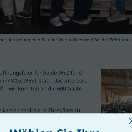
er den gelungenen Bau der Wertstoffzentren! Bei der Eröffnungs
öffnungsfeier für beide WSZ fand
5 im WSZ WEST statt. Das Interesse
ß – wir konnten an die 600 Gäste
t kamen zahlreiche Ehregäste zu
hauptfrau-Stv. Dr. Stephan
zirkshauptfrau Mag. Gerlinde