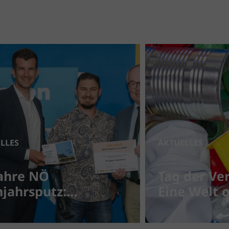
LLES
AKTUELLES
Jahre NÖ
Tag der Ve
hjahrsputz:
Eine Welt 
einsam für eine
Verpackung
bere Umwelt
gute Idee 