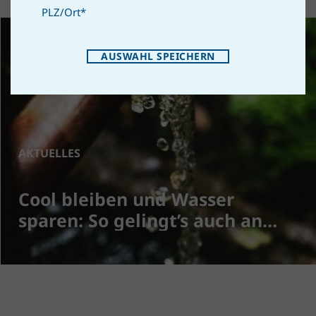
PLZ/Ort
*
AUSWAHL SPEICHERN
AKTUELLES
Cool bleiben und Wasser
sparen: So gelingt’s auch an
heißen Tagen