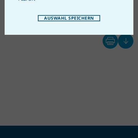
AUSWAHL SPEICHERN
© Julia Lototskaya | iStock